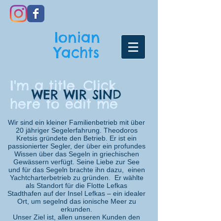
Ionian
Yachts
I'm a title. Click
WER WIR SIND
here to edit me
Wir sind ein kleiner Familienbetrieb mit über
20 jähriger Segelerfahrung. Theodoros
Kretsis gründete den Betrieb. Er ist ein
passionierter Segler, der über ein profundes
Wissen über das Segeln in griechischen
Gewässern verfügt. Seine Liebe zur See
und für das Segeln brachte ihn dazu, einen
Yachtcharterbetrieb zu gründen. Er wählte
als Standort für die Flotte Lefkas
Stadthafen auf der Insel Lefkas – ein idealer
Ort, um segelnd das ionische Meer zu
erkunden.
Unser Ziel ist, allen unseren Kunden den